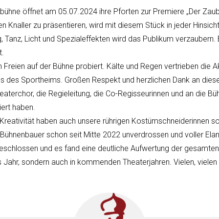
tbühne öffnet am 05.07.2024 ihre Pforten zur Premiere „Der Zau
en Knaller zu präsentieren, wird mit diesem Stück in jeder Hinsicht
g, Tanz, Licht und Spezialeffekten wird das Publikum verzaubern
t.
m Freien auf der Bühne probiert. Kälte und Regen vertrieben die 
es Sportheims. Großen Respekt und herzlichen Dank an dieser S
terchor, die Regieleitung, die Co-Regisseurinnen und an die Büh
tiert haben.
 Kreativität haben auch unsere rührigen Kostümschneiderinnen s
e Bühnenbauer schon seit Mitte 2022 unverdrossen und voller Elan
schlossen und es fand eine deutliche Aufwertung der gesamten G
s Jahr, sondern auch in kommenden Theaterjahren. Vielen, vielen