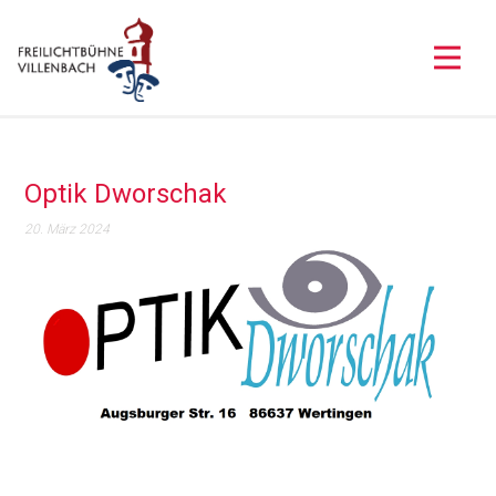
Optik Dworschak
20. März 2024